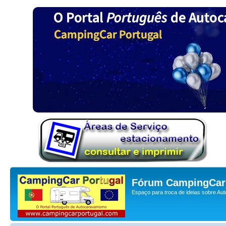
Fórum CampingCar 
Espaço para troca de ideias sobre Au