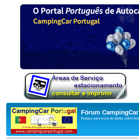
Fórum CampingCar 
Espaço para troca de ideias sobre Au