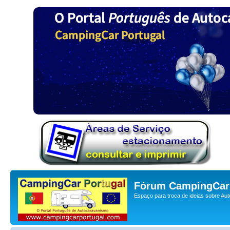
Fórum CampingCar 
Espaço para troca de ideias sobre Au