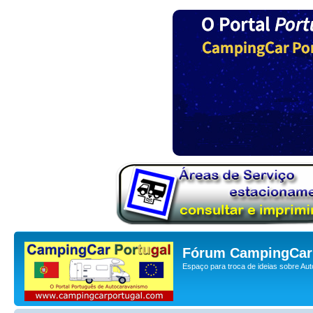
Fórum CampingCar 
Espaço para troca de ideias sobre Au