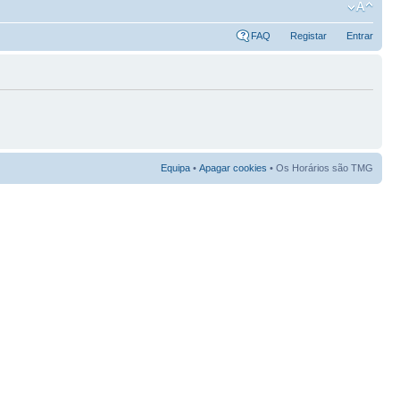
FAQ
Registar
Entrar
Equipa
•
Apagar cookies
• Os Horários são TMG