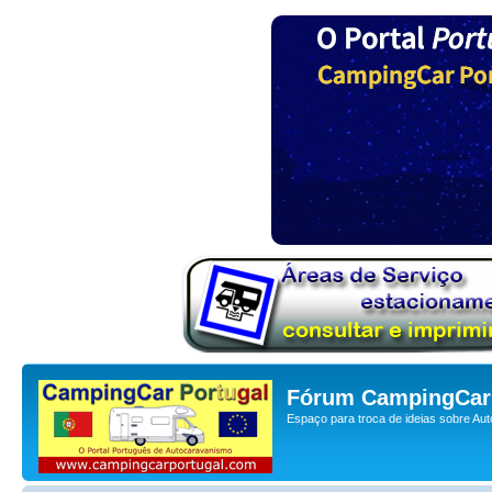
Fórum CampingCar 
Espaço para troca de ideias sobre Au