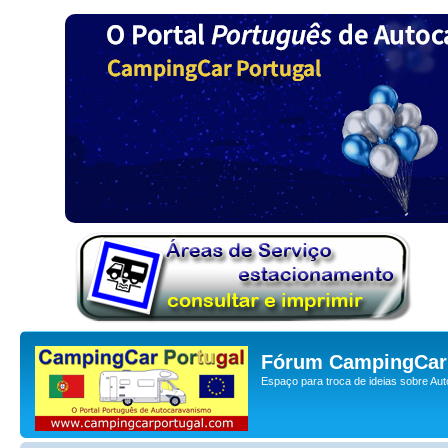
Fórum CampingCar 
Espaço para troca de ideias sobre Au