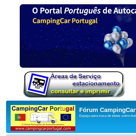
Fórum CampingCar 
Espaço para troca de ideias sobre Au