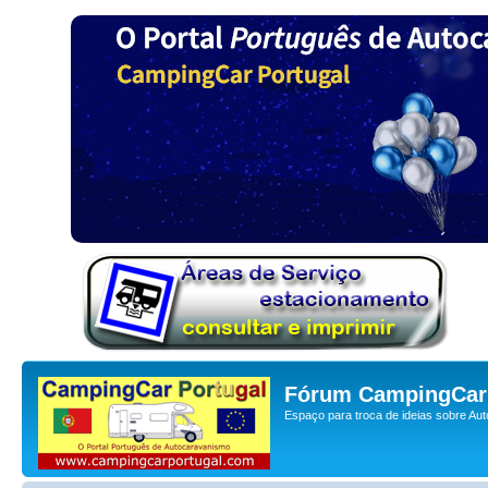
Fórum CampingCar 
Espaço para troca de ideias sobre Au