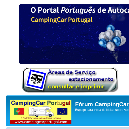
Fórum CampingCar 
Espaço para troca de ideias sobre Au