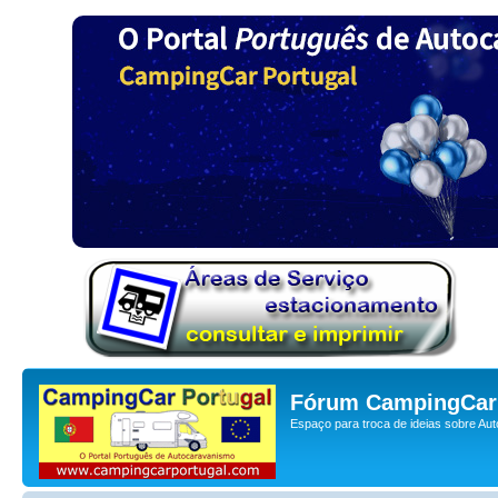
Fórum CampingCar 
Espaço para troca de ideias sobre Au