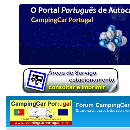
Fórum CampingCar 
Espaço para troca de ideias sobre Au