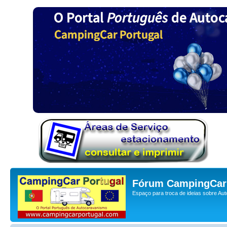
Fórum CampingCar 
Espaço para troca de ideias sobre Au