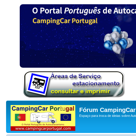
Fórum CampingCar 
Espaço para troca de ideias sobre Au