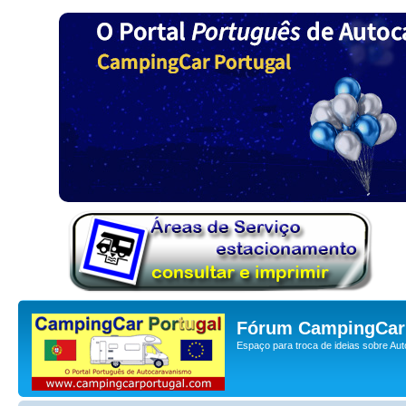
Fórum CampingCar 
Espaço para troca de ideias sobre Au