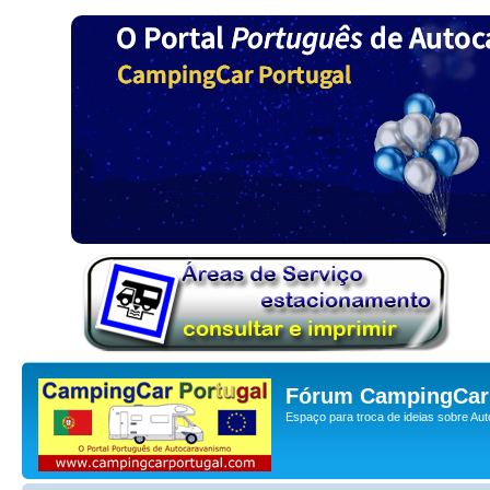
Fórum CampingCar 
Espaço para troca de ideias sobre Au