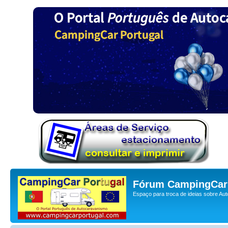
Fórum CampingCar 
Espaço para troca de ideias sobre Au