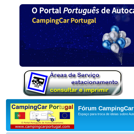
Fórum CampingCar 
Espaço para troca de ideias sobre Au