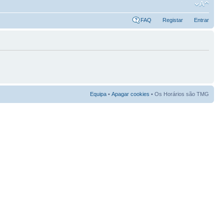
FAQ
Registar
Entrar
Equipa
•
Apagar cookies
• Os Horários são TMG