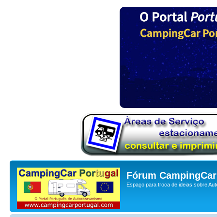
Fórum CampingCar 
Espaço para troca de ideias sobre Au