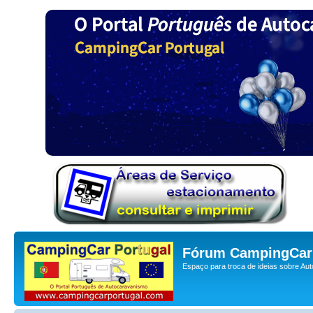
Fórum CampingCar 
Espaço para troca de ideias sobre Au