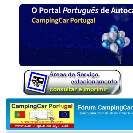
Fórum CampingCar 
Espaço para troca de ideias sobre Au