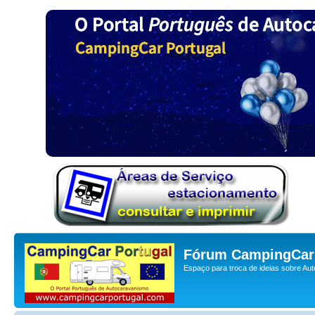
Fórum CampingCar 
Espaço para troca de ideias sobre Au