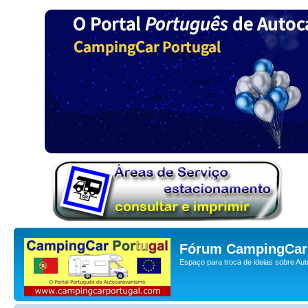
Fórum CampingCar 
Espaço para troca de ideias sobre Au