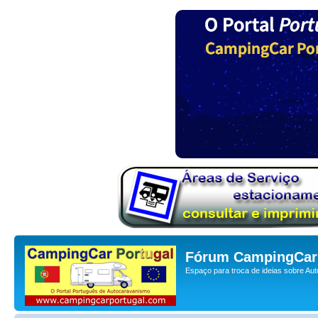
Fórum CampingCar 
Espaço para troca de ideias sobre Au