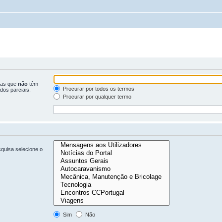
ras que
não
têm
Procurar por todos os termos
dos parciais.
Procurar por qualquer termo
quisa selecione o
Sim
Não