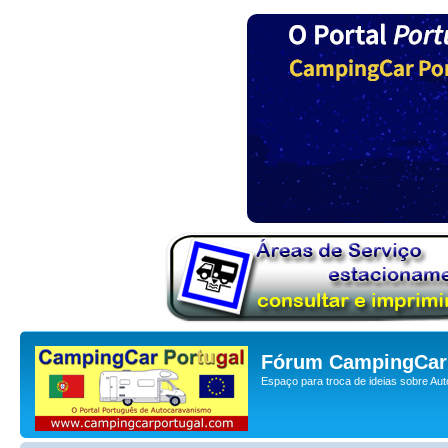
Fórum CampingCar 
Espaço para troca de ideias sobre Au