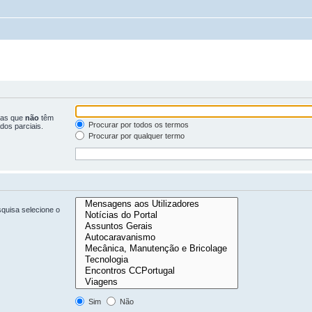
ras que
não
têm
Procurar por todos os termos
dos parciais.
Procurar por qualquer termo
quisa selecione o
Sim
Não