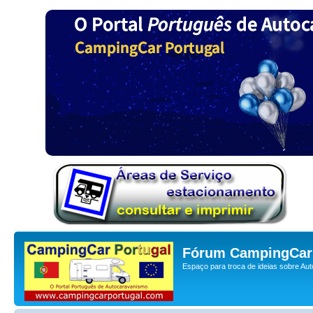
Fórum CampingCar 
Espaço para troca de ideias sobre Au