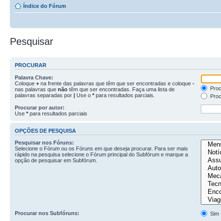
Índice do Fórum
Pesquisar
PROCURAR
Palavra Chave:
Coloque
+
na frente das palavras que têm que ser encontradas e coloque
-
Proc
nas palavras que
não
têm que ser encontradas. Faça uma lista de
palavras separadas por
|
Use o
*
para resultados parciais.
Proc
Procurar por autor:
Use
*
para resultados parciais
OPÇÕES DE PESQUISA
Pesquisar nos Fóruns:
Selecione o Fórum ou os Fóruns em que deseja procurar. Para ser mais
rápido na pesquisa selecione o Fórum principal do Subfórum e marque a
opção de pesquisar em Subfórum.
Procurar nos Subfóruns:
Sim