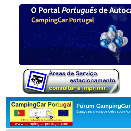
Fórum CampingCar 
Espaço para troca de ideias sobre Au