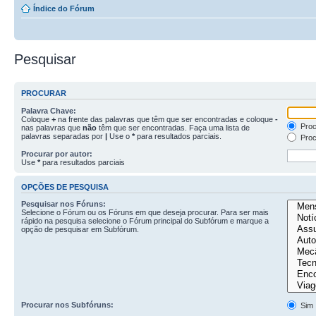
Índice do Fórum
Pesquisar
PROCURAR
Palavra Chave:
Coloque
+
na frente das palavras que têm que ser encontradas e coloque
-
Proc
nas palavras que
não
têm que ser encontradas. Faça uma lista de
palavras separadas por
|
Use o
*
para resultados parciais.
Proc
Procurar por autor:
Use
*
para resultados parciais
OPÇÕES DE PESQUISA
Pesquisar nos Fóruns:
Selecione o Fórum ou os Fóruns em que deseja procurar. Para ser mais
rápido na pesquisa selecione o Fórum principal do Subfórum e marque a
opção de pesquisar em Subfórum.
Procurar nos Subfóruns:
Sim