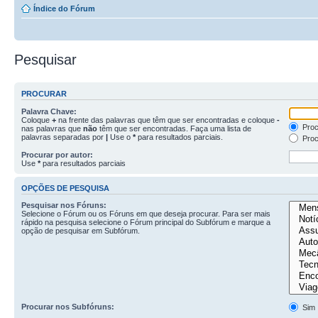
Índice do Fórum
Pesquisar
PROCURAR
Palavra Chave:
Coloque
+
na frente das palavras que têm que ser encontradas e coloque
-
Proc
nas palavras que
não
têm que ser encontradas. Faça uma lista de
palavras separadas por
|
Use o
*
para resultados parciais.
Proc
Procurar por autor:
Use
*
para resultados parciais
OPÇÕES DE PESQUISA
Pesquisar nos Fóruns:
Selecione o Fórum ou os Fóruns em que deseja procurar. Para ser mais
rápido na pesquisa selecione o Fórum principal do Subfórum e marque a
opção de pesquisar em Subfórum.
Procurar nos Subfóruns:
Sim