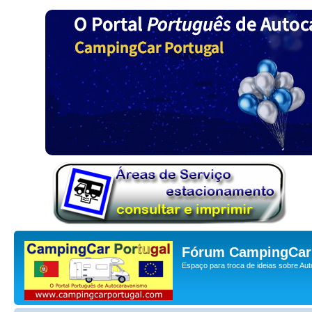
Fórum CampingCar 
Espaço para troca de ideias sobre Au