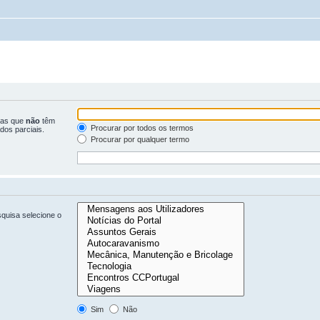
ras que
não
têm
Procurar por todos os termos
dos parciais.
Procurar por qualquer termo
quisa selecione o
Sim
Não