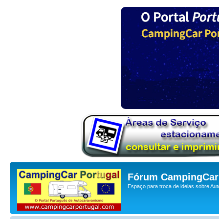
Fórum CampingCar 
Espaço para troca de ideias sobre Au