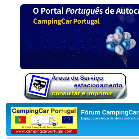
Fórum CampingCar 
Espaço para troca de ideias sobre Au