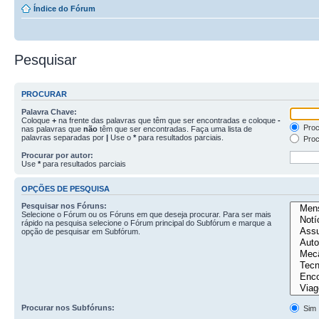
Índice do Fórum
Pesquisar
PROCURAR
Palavra Chave:
Coloque
+
na frente das palavras que têm que ser encontradas e coloque
-
Proc
nas palavras que
não
têm que ser encontradas. Faça uma lista de
palavras separadas por
|
Use o
*
para resultados parciais.
Proc
Procurar por autor:
Use
*
para resultados parciais
OPÇÕES DE PESQUISA
Pesquisar nos Fóruns:
Selecione o Fórum ou os Fóruns em que deseja procurar. Para ser mais
rápido na pesquisa selecione o Fórum principal do Subfórum e marque a
opção de pesquisar em Subfórum.
Procurar nos Subfóruns:
Sim