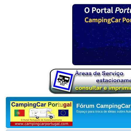
Fórum CampingCar 
Espaço para troca de ideias sobre Au