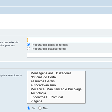
ras que
não
têm
Procurar por todos os termos
dos parciais.
Procurar por qualquer termo
quisa selecione o
Sim
Não