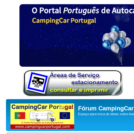
Fórum CampingCar 
Espaço para troca de ideias sobre Au