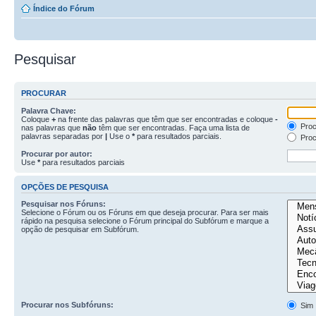
Índice do Fórum
Pesquisar
PROCURAR
Palavra Chave:
Coloque
+
na frente das palavras que têm que ser encontradas e coloque
-
Proc
nas palavras que
não
têm que ser encontradas. Faça uma lista de
palavras separadas por
|
Use o
*
para resultados parciais.
Proc
Procurar por autor:
Use
*
para resultados parciais
OPÇÕES DE PESQUISA
Pesquisar nos Fóruns:
Selecione o Fórum ou os Fóruns em que deseja procurar. Para ser mais
rápido na pesquisa selecione o Fórum principal do Subfórum e marque a
opção de pesquisar em Subfórum.
Procurar nos Subfóruns:
Sim