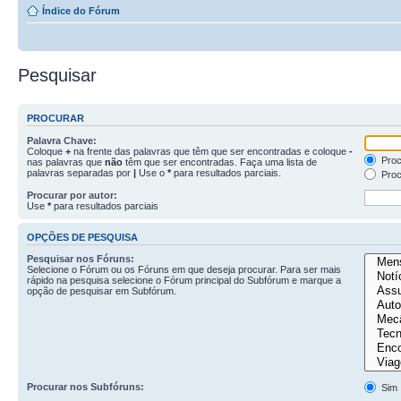
Índice do Fórum
Pesquisar
PROCURAR
Palavra Chave:
Coloque
+
na frente das palavras que têm que ser encontradas e coloque
-
Proc
nas palavras que
não
têm que ser encontradas. Faça uma lista de
palavras separadas por
|
Use o
*
para resultados parciais.
Proc
Procurar por autor:
Use
*
para resultados parciais
OPÇÕES DE PESQUISA
Pesquisar nos Fóruns:
Selecione o Fórum ou os Fóruns em que deseja procurar. Para ser mais
rápido na pesquisa selecione o Fórum principal do Subfórum e marque a
opção de pesquisar em Subfórum.
Procurar nos Subfóruns:
Sim