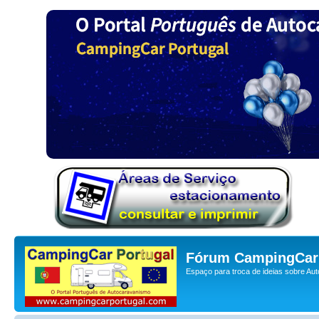
Fórum CampingCar 
Espaço para troca de ideias sobre Au