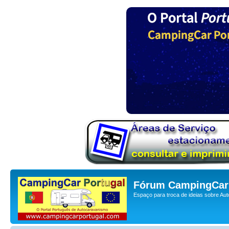
Fórum CampingCar 
Espaço para troca de ideias sobre Au