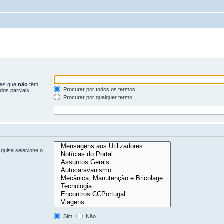
ras que
não
têm
Procurar por todos os termos
dos parciais.
Procurar por qualquer termo
quisa selecione o
Sim
Não