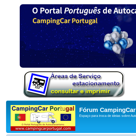
Fórum CampingCar 
Espaço para troca de ideias sobre Au