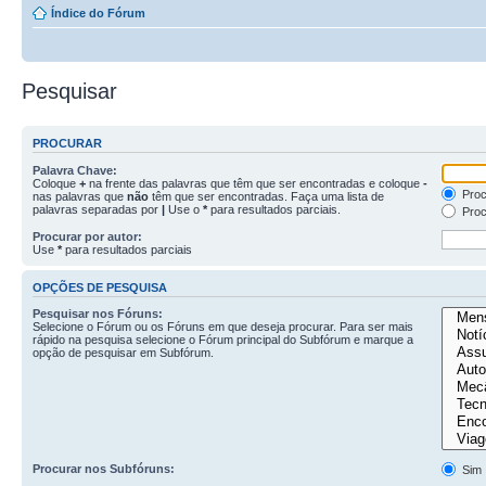
Índice do Fórum
Pesquisar
PROCURAR
Palavra Chave:
Coloque
+
na frente das palavras que têm que ser encontradas e coloque
-
Proc
nas palavras que
não
têm que ser encontradas. Faça uma lista de
palavras separadas por
|
Use o
*
para resultados parciais.
Proc
Procurar por autor:
Use
*
para resultados parciais
OPÇÕES DE PESQUISA
Pesquisar nos Fóruns:
Selecione o Fórum ou os Fóruns em que deseja procurar. Para ser mais
rápido na pesquisa selecione o Fórum principal do Subfórum e marque a
opção de pesquisar em Subfórum.
Procurar nos Subfóruns:
Sim