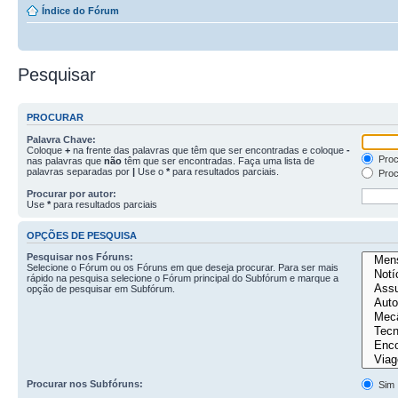
Índice do Fórum
Pesquisar
PROCURAR
Palavra Chave:
Coloque
+
na frente das palavras que têm que ser encontradas e coloque
-
Proc
nas palavras que
não
têm que ser encontradas. Faça uma lista de
palavras separadas por
|
Use o
*
para resultados parciais.
Proc
Procurar por autor:
Use
*
para resultados parciais
OPÇÕES DE PESQUISA
Pesquisar nos Fóruns:
Selecione o Fórum ou os Fóruns em que deseja procurar. Para ser mais
rápido na pesquisa selecione o Fórum principal do Subfórum e marque a
opção de pesquisar em Subfórum.
Procurar nos Subfóruns:
Sim