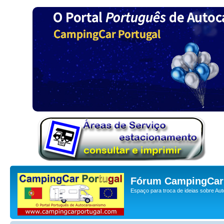
Fórum CampingCar 
Espaço para troca de ideias sobre Au