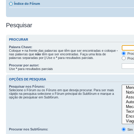
Índice do Fórum
Pesquisar
PROCURAR
Palavra Chave:
Coloque
+
na frente das palavras que têm que ser encontradas e coloque
-
Proc
nas palavras que
não
têm que ser encontradas. Faça uma lista de
palavras separadas por
|
Use o
*
para resultados parciais.
Proc
Procurar por autor:
Use
*
para resultados parciais
OPÇÕES DE PESQUISA
Pesquisar nos Fóruns:
Selecione o Fórum ou os Fóruns em que deseja procurar. Para ser mais
rápido na pesquisa selecione o Fórum principal do Subfórum e marque a
opção de pesquisar em Subfórum.
Procurar nos Subfóruns:
Sim