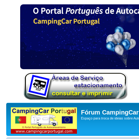
Fórum CampingCar 
Espaço para troca de ideias sobre Au