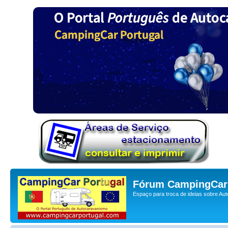
Fórum CampingCar 
Espaço para troca de ideias sobre Au