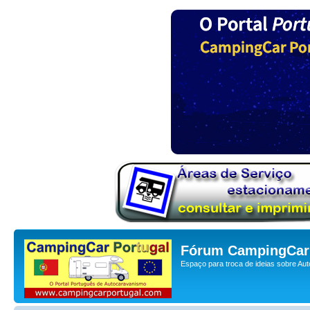
Fórum CampingCar 
Espaço para troca de ideias sobre Au