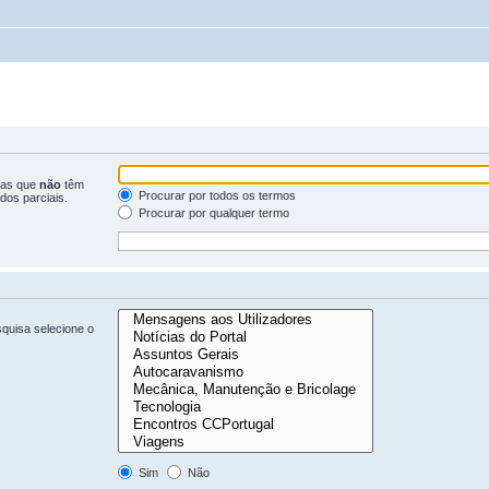
ras que
não
têm
Procurar por todos os termos
dos parciais.
Procurar por qualquer termo
quisa selecione o
Sim
Não