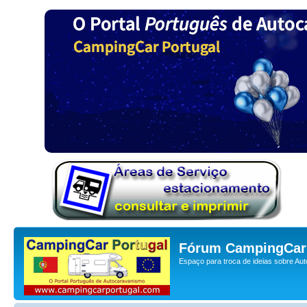
Fórum CampingCar 
Espaço para troca de ideias sobre Au