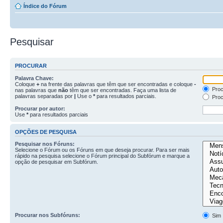
Índice do Fórum
Pesquisar
PROCURAR
Palavra Chave:
Coloque
+
na frente das palavras que têm que ser encontradas e coloque
-
Proc
nas palavras que
não
têm que ser encontradas. Faça uma lista de
palavras separadas por
|
Use o
*
para resultados parciais.
Proc
Procurar por autor:
Use
*
para resultados parciais
OPÇÕES DE PESQUISA
Pesquisar nos Fóruns:
Selecione o Fórum ou os Fóruns em que deseja procurar. Para ser mais
rápido na pesquisa selecione o Fórum principal do Subfórum e marque a
opção de pesquisar em Subfórum.
Procurar nos Subfóruns:
Sim