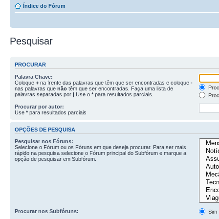
Índice do Fórum
Pesquisar
PROCURAR
Palavra Chave:
Coloque
+
na frente das palavras que têm que ser encontradas e coloque
-
Proc
nas palavras que
não
têm que ser encontradas. Faça uma lista de
palavras separadas por
|
Use o
*
para resultados parciais.
Proc
Procurar por autor:
Use
*
para resultados parciais
OPÇÕES DE PESQUISA
Pesquisar nos Fóruns:
Selecione o Fórum ou os Fóruns em que deseja procurar. Para ser mais
rápido na pesquisa selecione o Fórum principal do Subfórum e marque a
opção de pesquisar em Subfórum.
Procurar nos Subfóruns:
Sim