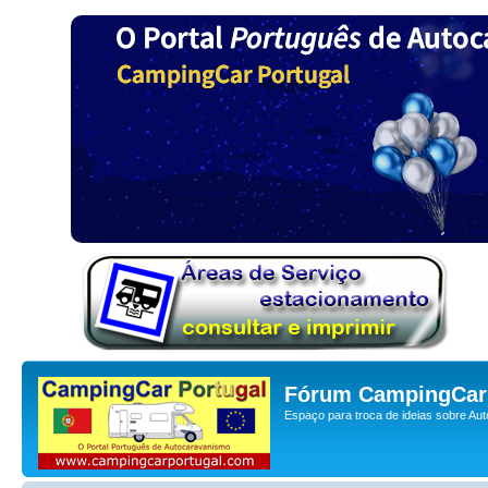
Fórum CampingCar 
Espaço para troca de ideias sobre Au