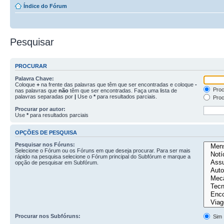
Índice do Fórum
Pesquisar
PROCURAR
Palavra Chave:
Coloque
+
na frente das palavras que têm que ser encontradas e coloque
-
Proc
nas palavras que
não
têm que ser encontradas. Faça uma lista de
palavras separadas por
|
Use o
*
para resultados parciais.
Proc
Procurar por autor:
Use
*
para resultados parciais
OPÇÕES DE PESQUISA
Pesquisar nos Fóruns:
Selecione o Fórum ou os Fóruns em que deseja procurar. Para ser mais
rápido na pesquisa selecione o Fórum principal do Subfórum e marque a
opção de pesquisar em Subfórum.
Procurar nos Subfóruns:
Sim