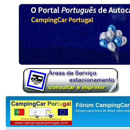
Fórum CampingCar 
Espaço para troca de ideias sobre Au