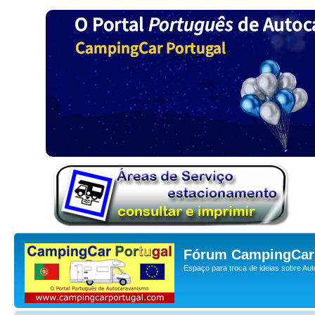
Fórum CampingCar 
Espaço para troca de ideias sobre Au