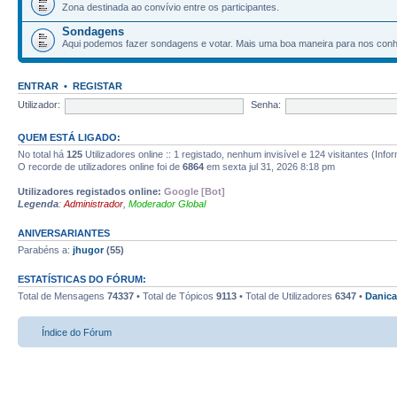
Zona destinada ao convívio entre os participantes.
Sondagens
Aqui podemos fazer sondagens e votar. Mais uma boa maneira para nos con
ENTRAR
•
REGISTAR
Utilizador:
Senha:
QUEM ESTÁ LIGADO:
No total há
125
Utilizadores online :: 1 registado, nenhum invisível e 124 visitantes (Info
O recorde de utilizadores online foi de
6864
em sexta jul 31, 2026 8:18 pm
Utilizadores registados online:
Google [Bot]
Legenda
:
Administrador
,
Moderador Global
ANIVERSARIANTES
Parabéns a:
jhugor
(55)
ESTATÍSTICAS DO FÓRUM:
Total de Mensagens
74337
• Total de Tópicos
9113
• Total de Utilizadores
6347
•
Danica
Índice do Fórum