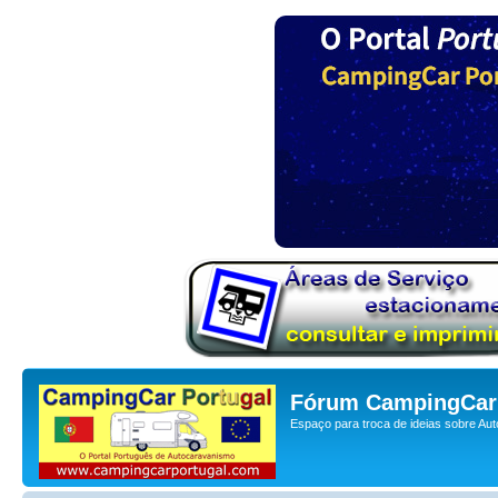
Fórum CampingCar 
Espaço para troca de ideias sobre Au