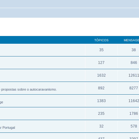
TÓPICOS
MENSAG
35
38
127
846
1632
1261
892
8277
e propostas sobre o autocaravanismo.
1383
1164
ge
235
1786
32
578
r Portugal
437
3297