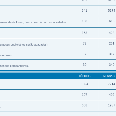
641
5174
188
618
ipantes deste forum, bem como de outros convidados
163
428
73
261
 post's publicitários serão apagados)
17
317
eve fazer.
39
340
os nossos companheiros.
TÓPICOS
MENSAG
1394
7714
107
492
668
1937
.