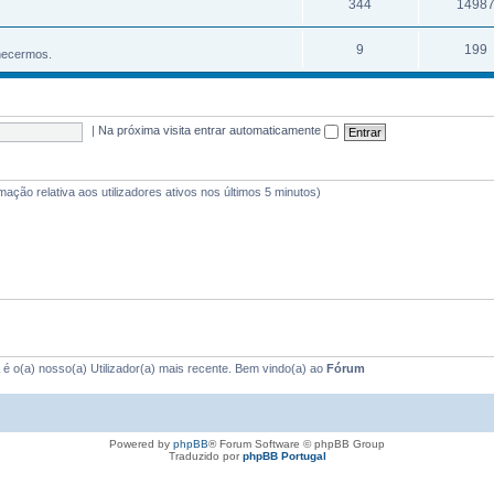
344
1498
9
199
hecermos.
|
Na próxima visita entrar automaticamente
rmação relativa aos utilizadores ativos nos últimos 5 minutos)
é o(a) nosso(a) Utilizador(a) mais recente. Bem vindo(a) ao
Fórum
Powered by
phpBB
® Forum Software © phpBB Group
Traduzido por
phpBB Portugal