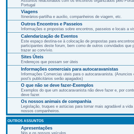
Assuntos relacionados com os encontros organizados pelo Port
Portugal
Viagens
Itinerários-partilha e auxilio, companheiros de viagem, etc.
Outros Encontros e Passeios
Informações e propostas sobre encontros, passeios e locais a vis
Calendarização de Eventos
Este espaço destina-se à colocação de propostas para encontro
participantes deste forum, bem como de outros convidados que
trazer ao convívio.
Sites Úteis
Endereços que possam ser úteis
Informações comerciais para autocaravanistas
Informações Comercias uteis para o autocaravanista. (Anuncios 
post's publicitários serão apagados)
O que não se deve fazer-Exemplos
Exemplos do que um autocaravanista não deve fazer e, por cont
deve fazer.
Os nossos animais de companhia
Legislação, truques e astúcias para tornar mais agradável a vida
nossos companheiros.
OUTROS ASSUNTOS
Apresentações
Nós e os nossos veículos.