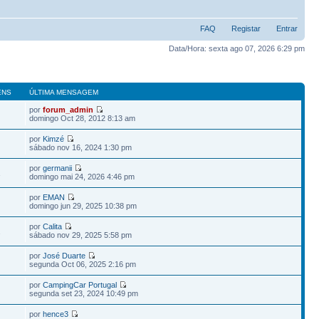
FAQ
Registar
Entrar
Data/Hora: sexta ago 07, 2026 6:29 pm
ENS
ÚLTIMA MENSAGEM
por
forum_admin
domingo Oct 28, 2012 8:13 am
por
Kimzé
sábado nov 16, 2024 1:30 pm
por
germanii
1
domingo mai 24, 2026 4:46 pm
por
EMAN
domingo jun 29, 2025 10:38 pm
por
Calita
2
sábado nov 29, 2025 5:58 pm
por
José Duarte
segunda Oct 06, 2025 2:16 pm
por
CampingCar Portugal
segunda set 23, 2024 10:49 pm
por
hence3