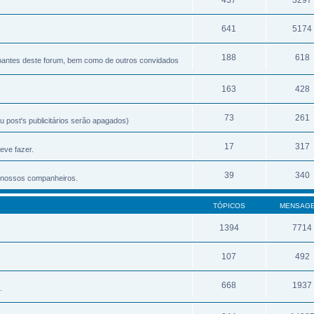
641
5174
188
618
ipantes deste forum, bem como de outros convidados
163
428
73
261
 post's publicitários serão apagados)
17
317
eve fazer.
39
340
os nossos companheiros.
TÓPICOS
MENSAG
1394
7714
107
492
668
1937
.