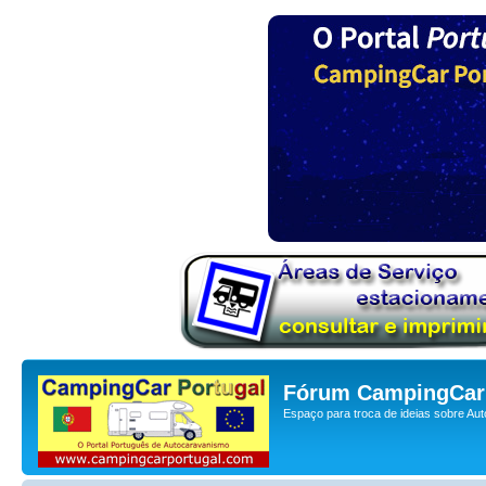
Fórum CampingCar 
Espaço para troca de ideias sobre Au