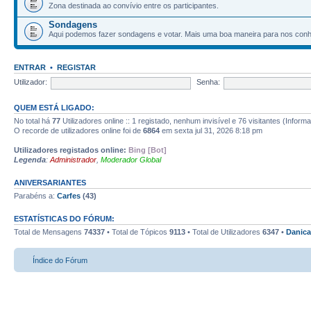
Zona destinada ao convívio entre os participantes.
Sondagens
Aqui podemos fazer sondagens e votar. Mais uma boa maneira para nos con
ENTRAR
•
REGISTAR
Utilizador:
Senha:
QUEM ESTÁ LIGADO:
No total há
77
Utilizadores online :: 1 registado, nenhum invisível e 76 visitantes (Inform
O recorde de utilizadores online foi de
6864
em sexta jul 31, 2026 8:18 pm
Utilizadores registados online:
Bing [Bot]
Legenda
:
Administrador
,
Moderador Global
ANIVERSARIANTES
Parabéns a:
Carfes
(43)
ESTATÍSTICAS DO FÓRUM:
Total de Mensagens
74337
• Total de Tópicos
9113
• Total de Utilizadores
6347
•
Danica
Índice do Fórum