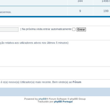
344
1498
9
199
hecermos.
|
Na próxima visita entrar automaticamente
ação relativa aos utilizadores ativos nos últimos 5 minutos)
é o(a) nosso(a) Utilizador(a) mais recente. Bem vindo(a) ao
Fórum
Powered by
phpBB
® Forum Software © phpBB Group
Traduzido por
phpBB Portugal