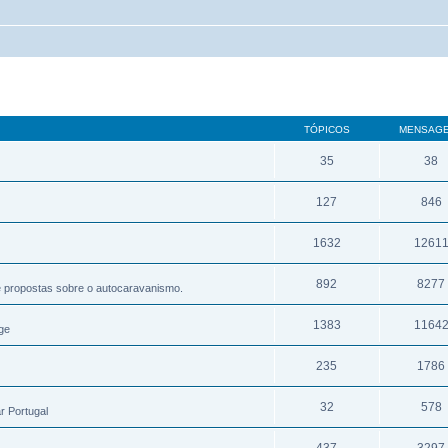
TÓPICOS
MENSAG
35
38
127
846
1632
1261
892
8277
e propostas sobre o autocaravanismo.
1383
1164
ge
235
1786
32
578
r Portugal
437
3297