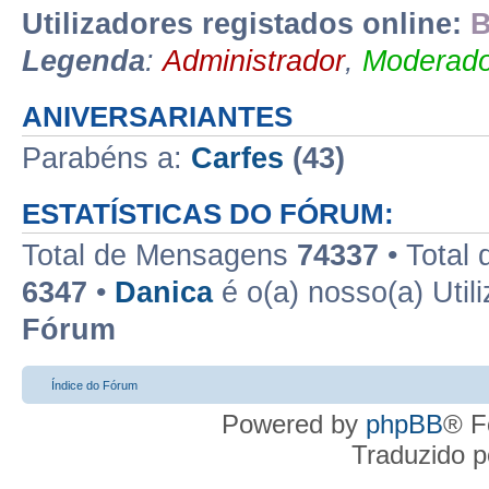
Utilizadores registados online:
B
Legenda
:
Administrador
,
Moderado
ANIVERSARIANTES
Parabéns a:
Carfes
(43)
ESTATÍSTICAS DO FÓRUM:
Total de Mensagens
74337
• Total
6347
•
Danica
é o(a) nosso(a) Util
Fórum
Índice do Fórum
Powered by
phpBB
® F
Traduzido 