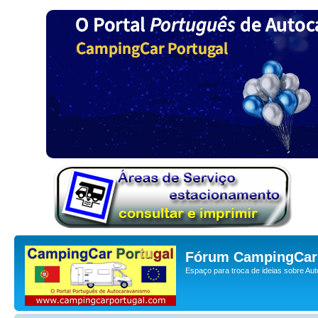
Fórum CampingCar 
Espaço para troca de ideias sobre Au