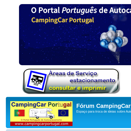
Fórum CampingCar 
Espaço para troca de ideias sobre Au