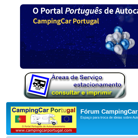
Fórum CampingCar 
Espaço para troca de ideias sobre Au