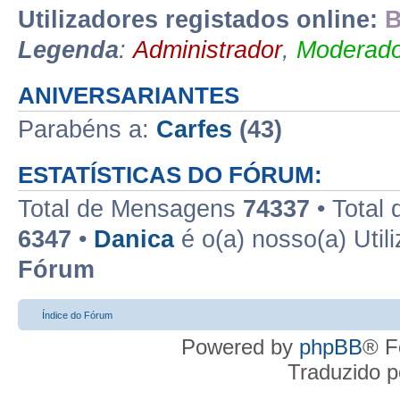
Utilizadores registados online:
B
Legenda
:
Administrador
,
Moderado
ANIVERSARIANTES
Parabéns a:
Carfes
(43)
ESTATÍSTICAS DO FÓRUM:
Total de Mensagens
74337
• Total
6347
•
Danica
é o(a) nosso(a) Util
Fórum
Índice do Fórum
Powered by
phpBB
® F
Traduzido 