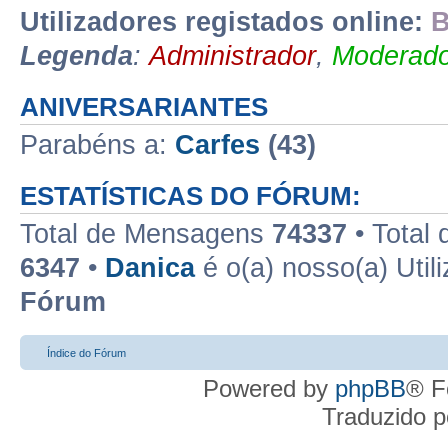
Utilizadores registados online:
B
Legenda
:
Administrador
,
Moderado
ANIVERSARIANTES
Parabéns a:
Carfes
(43)
ESTATÍSTICAS DO FÓRUM:
Total de Mensagens
74337
• Total
6347
•
Danica
é o(a) nosso(a) Util
Fórum
Índice do Fórum
Powered by
phpBB
® F
Traduzido 