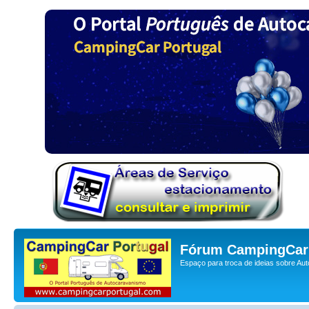
Fórum CampingCar 
Espaço para troca de ideias sobre Au