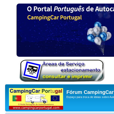
Fórum CampingCar 
Espaço para troca de ideias sobre Au